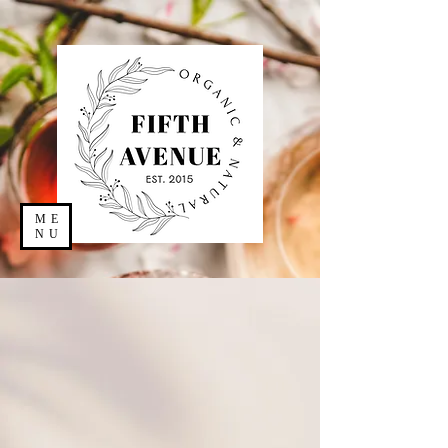
ME
NU